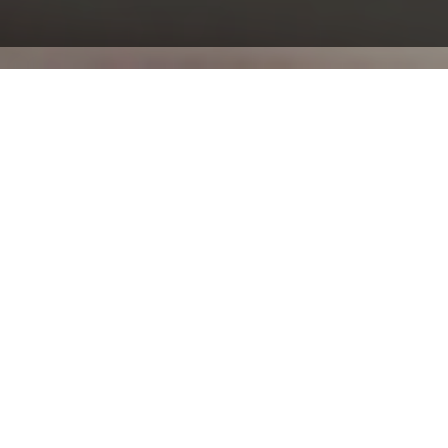
En Meineke Cafetales
te ofrecemos el
servicio de
mecánica automotriz
más confiable del
mercado
¡ Compruébalo !