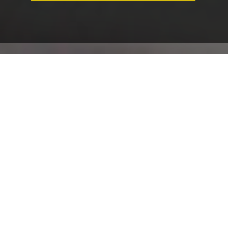
En Meineke San
Pedro de Los Pinos te
ofrecemos el servicio
de
mecánica automotriz
más confiable del
mercado