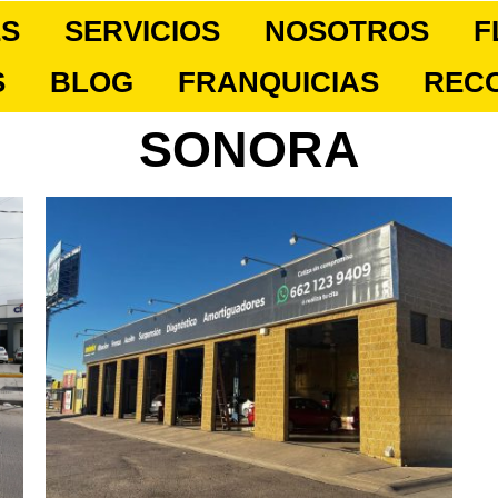
ES
SERVICIOS
NOSOTROS
F
S
BLOG
FRANQUICIAS
REC
SONORA